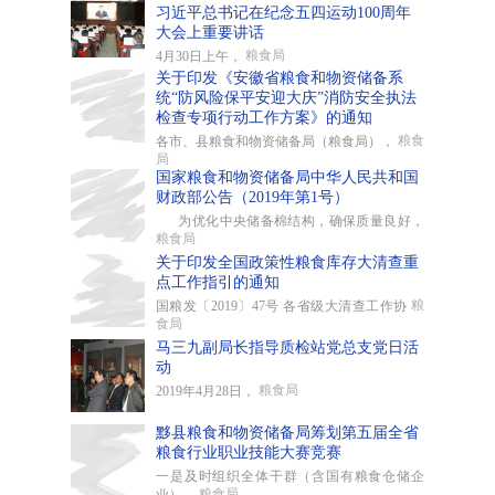
习近平总书记在纪念五四运动100周年
大会上重要讲话
粮食局
4月30日上午，
关于印发《安徽省粮食和物资储备系
统“防风险保平安迎大庆”消防安全执法
检查专项行动工作方案》的通知
粮食
各市、县粮食和物资储备局（粮食局），
局
国家粮食和物资储备局中华人民共和国
财政部公告（2019年第1号）
为优化中央储备棉结构，确保质量良好，
粮食局
关于印发全国政策性粮食库存大清查重
点工作指引的通知
粮
国粮发〔2019〕47号 各省级大清查工作协
食局
马三九副局长指导质检站党总支党日活
动
粮食局
2019年4月28日，
黟县粮食和物资储备局筹划第五届全省
粮食行业职业技能大赛竞赛
一是及时组织全体干群（含国有粮食仓储企
粮食局