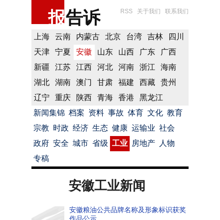
报
告诉
RSS
关于我们
联系我们
上海
云南
内蒙古
北京
台湾
吉林
四川
天津
宁夏
安徽
山东
山西
广东
广西
新疆
江苏
江西
河北
河南
浙江
海南
湖北
湖南
澳门
甘肃
福建
西藏
贵州
辽宁
重庆
陕西
青海
香港
黑龙江
新闻集锦
档案
资料
事故
体育
文化
教育
宗教
时政
经济
生态
健康
运输业
社会
政府
安全
城市
省级
工业
房地产
人物
专稿
安徽工业新闻
安徽粮油公共品牌名称及形象标识获奖
作品公示