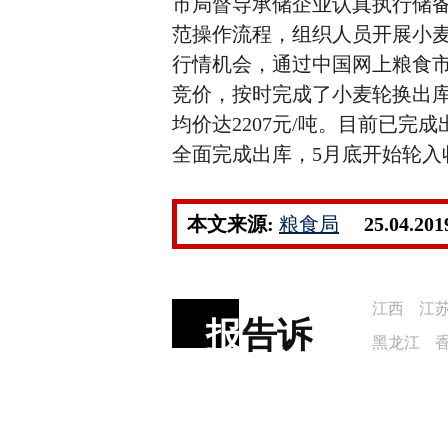
市局督导承储企业认真执行储
范操作流程，组织人员开展小
行情机会，通过中国网上粮食市
竞价，按时完成了小麦轮换出
均价达2207元/吨。目前已完成
全面完成出库，5月底开始轮入
本文来源:
粮食局
25.04.201
江西
江
报
告诉
黑龙江