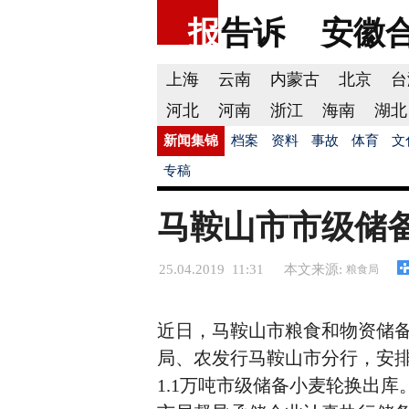
报
告诉
安徽
上海
云南
内蒙古
北京
台
河北
河南
浙江
海南
湖北
新闻集锦
档案
资料
事故
体育
文
专稿
马鞍山市市级储
25.04.2019 11:31
本文来源:
粮食局
近日，马鞍山市粮食和物资储
局、农发行马鞍山市分行，安排对
1.1万吨市级储备小麦轮换出