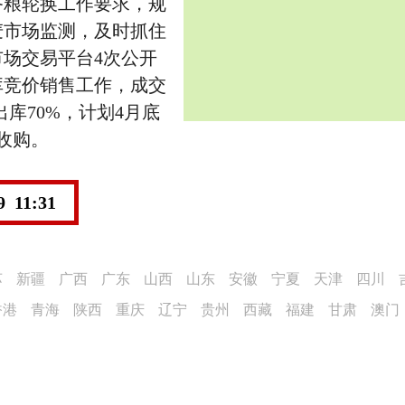
备粮轮换工作要求，规
麦市场监测，及时抓住
场交易平台4次公开
库竞价销售工作，成交
出库70%，计划4月底
收购。
9 11:31
苏
新疆
广西
广东
山西
山东
安徽
宁夏
天津
四川
香港
青海
陕西
重庆
辽宁
贵州
西藏
福建
甘肃
澳门