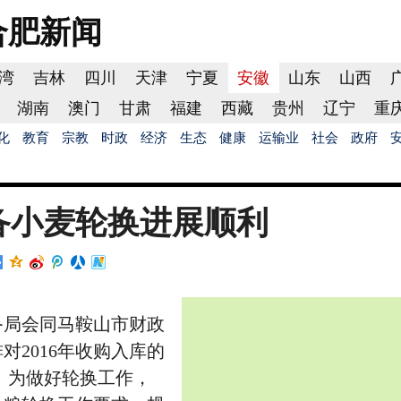
合肥
新闻
湾
吉林
四川
天津
宁夏
安徽
山东
山西
湖南
澳门
甘肃
福建
西藏
贵州
辽宁
重
化
教育
宗教
时政
经济
生态
健康
运输业
社会
政府
备小麦轮换进展顺利
备局会同马鞍山市财政
2016年收购入库的
库。为做好轮换工作，