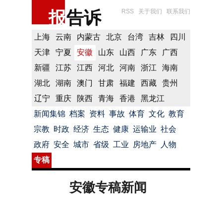
报
告诉
RSS
关于我们
联系我们
上海
云南
内蒙古
北京
台湾
吉林
四川
天津
宁夏
安徽
山东
山西
广东
广西
新疆
江苏
江西
河北
河南
浙江
海南
湖北
湖南
澳门
甘肃
福建
西藏
贵州
辽宁
重庆
陕西
青海
香港
黑龙江
新闻集锦
档案
资料
事故
体育
文化
教育
宗教
时政
经济
生态
健康
运输业
社会
政府
安全
城市
省级
工业
房地产
人物
专稿
安徽专稿新闻