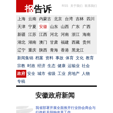
报
告诉
RSS
关于我们
联系我们
上海
云南
内蒙古
北京
台湾
吉林
四川
天津
宁夏
安徽
山东
山西
广东
广西
新疆
江苏
江西
河北
河南
浙江
海南
湖北
湖南
澳门
甘肃
福建
西藏
贵州
辽宁
重庆
陕西
青海
香港
黑龙江
新闻集锦
档案
资料
事故
体育
文化
教育
宗教
时政
经济
生态
健康
运输业
社会
政府
安全
城市
省级
工业
房地产
人物
专稿
安徽政府新闻
我省部署开展全面推开行业协会商会与
行政机关脱钩改革工作