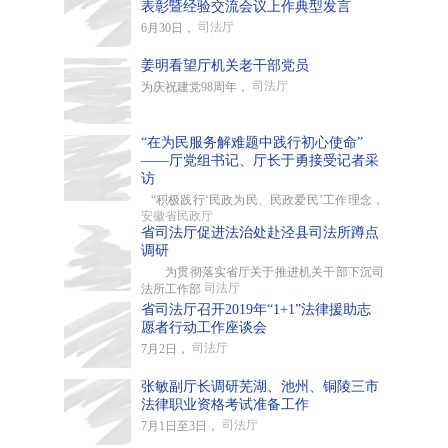
表彰暨经验交流会议上作典型发言
司法厅
6月30日，
姜明看望厅机关老干部党员
司法厅
为庆祝建党98周年，
“在为民服务解难题中践行初心使命”
——厅党组书记、厅长于勇接受记者采
访
“积极践行‘民政为民、民政爱民’工作理念，
安徽省民政厅
省司法厅促进法治处赴泾县司法所蹲点
调研
为贯彻落实省厅关于推进机关干部下沉司
司法厅
法所工作部
省司法厅召开2019年“1+1”法律援助志
愿者行动工作座谈会
司法厅
7月2日，
张敏副厅长调研芜湖、池州、铜陵三市
法律职业资格考试准备工作
司法厅
7月1日至3日，