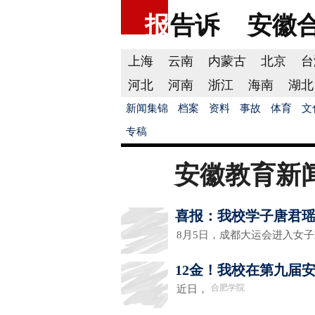
报
告诉
安徽
上海
云南
内蒙古
北京
台
河北
河南
浙江
海南
湖北
新闻集锦
档案
资料
事故
体育
文
专稿
安徽教育新
喜报：我校学子唐君
8月5日，成都大运会进入女
12金！我校在第九届
合肥学院
近日，