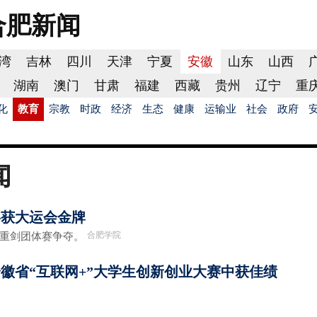
合肥
新闻
湾
吉林
四川
天津
宁夏
安徽
山东
山西
湖南
澳门
甘肃
福建
西藏
贵州
辽宁
重
化
教育
宗教
时政
经济
生态
健康
运输业
社会
政府
闻
瑶获大运会金牌
合肥学院
子重剑团体赛争夺。
安徽省“互联网+”大学生创新创业大赛中获佳绩