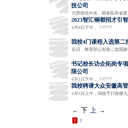
技公司
为贯彻党中央、国务院和省委
2023智汇铜都招才
合肥学院
6月9日下午，
我校4门课程入选第二
近日，教育部公布第二批国
书记校长访企拓岗专
限公司
合肥学院
6月1日下午，
我校聘请大众安徽高
6月5日上午，我校于行政楼
←
下
上
→
1
2