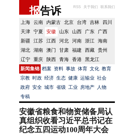
报
告诉
RSS
关于我们
联系我们
上海
云南
内蒙古
北京
台湾
吉林
四川
天津
宁夏
安徽
山东
山西
广东
广西
新疆
江苏
江西
河北
河南
浙江
海南
湖北
湖南
澳门
甘肃
福建
西藏
贵州
辽宁
重庆
陕西
青海
香港
黑龙江
新闻集锦
档案
资料
事故
体育
文化
教育
宗教
时政
经济
生态
健康
运输业
社会
政府
安全
城市
省级
工业
房地产
人物
专稿
安徽省粮食和物资储备局认
真组织收看习近平总书记在
纪念五四运动100周年大会