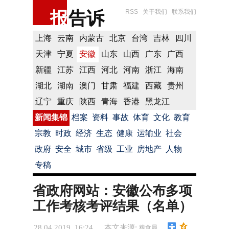
报
告诉
RSS
关于我们
联系我们
上海
云南
内蒙古
北京
台湾
吉林
四川
天津
宁夏
安徽
山东
山西
广东
广西
新疆
江苏
江西
河北
河南
浙江
海南
湖北
湖南
澳门
甘肃
福建
西藏
贵州
辽宁
重庆
陕西
青海
香港
黑龙江
新闻集锦
档案
资料
事故
体育
文化
教育
宗教
时政
经济
生态
健康
运输业
社会
政府
安全
城市
省级
工业
房地产
人物
专稿
省政府网站：安徽公布多项
工作考核考评结果（名单）
28.04.2019 16:24
本文来源:
粮食局