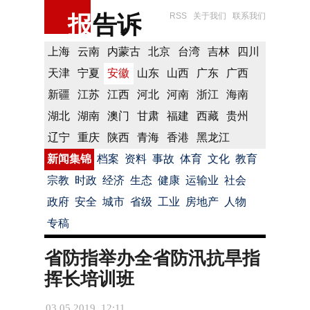
报
告诉
RSS
关于我们
联系我们
上海
云南
内蒙古
北京
台湾
吉林
四川
天津
宁夏
安徽
山东
山西
广东
广西
新疆
江苏
江西
河北
河南
浙江
海南
湖北
湖南
澳门
甘肃
福建
西藏
贵州
辽宁
重庆
陕西
青海
香港
黑龙江
新闻集锦
档案
资料
事故
体育
文化
教育
宗教
时政
经济
生态
健康
运输业
社会
政府
安全
城市
省级
工业
房地产
人物
专稿
省防指举办全省防汛抗旱指
挥长培训班
03.05.2019 12:11