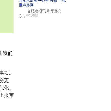
合肥东部新中心将“补缺”一批
重点路网
合肥晚报讯 和平路向
东，
中安在线
,我们
事项。
变更
代化、
上报审