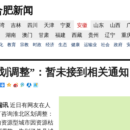
合肥
新闻
湾
吉林
四川
天津
宁夏
安徽
山东
山西
湖南
澳门
甘肃
福建
西藏
贵州
辽宁
重
化
教育
宗教
时政
经济
生态
健康
运输业
社会
政府
划调整”：暂未接到相关通知
端讯
近日有网友在人
言咨询淮北区划调整：
内资源型城市因资源枯