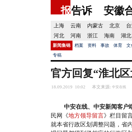
报
告诉
安徽
上海
云南
内蒙古
北京
台
河北
河南
浙江
海南
湖北
新闻集锦
档案
资料
事故
体育
文
专稿
官方回复“淮北区
18.09.2019 10:02
本文来源:
中安在线
中安在线、中安新闻客户
民网《
地方领导留言
》栏目留
就本省行政区划调整问题，省