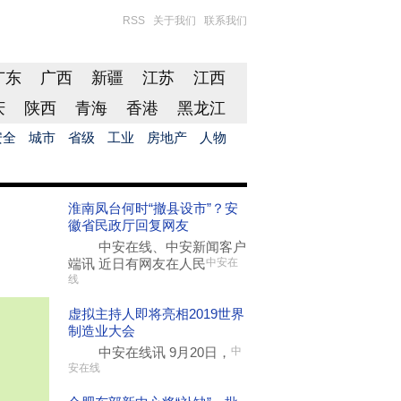
RSS
关于我们
联系我们
广东
广西
新疆
江苏
江西
庆
陕西
青海
香港
黑龙江
安全
城市
省级
工业
房地产
人物
淮南凤台何时“撤县设市”？安
徽省民政厅回复网友
中安在线、中安新闻客户
端讯 近日有网友在人民
中安在
线
虚拟主持人即将亮相2019世界
制造业大会
中安在线讯 9月20日，
中
安在线