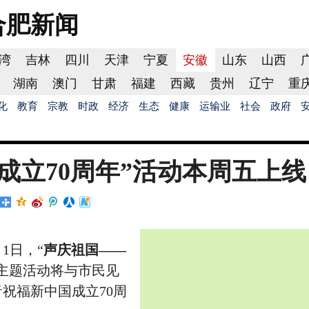
合肥
新闻
湾
吉林
四川
天津
宁夏
安徽
山东
山西
湖南
澳门
甘肃
福建
西藏
贵州
辽宁
重
化
教育
宗教
时政
经济
生态
健康
运输业
社会
政府
成立70周年”活动本周五上线
月1日，“
声庆祖国——
”主题活动将与市民见
祝福新中国成立70周