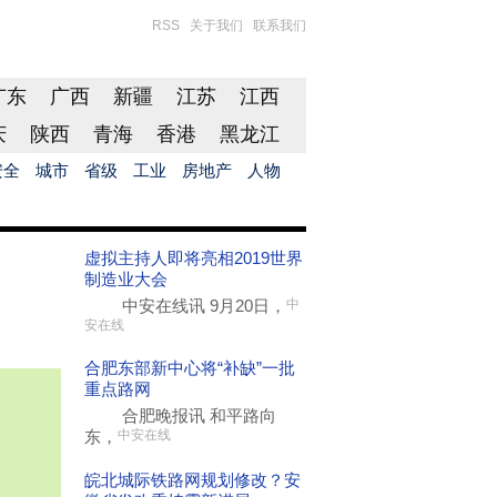
RSS
关于我们
联系我们
广东
广西
新疆
江苏
江西
庆
陕西
青海
香港
黑龙江
安全
城市
省级
工业
房地产
人物
虚拟主持人即将亮相2019世界
制造业大会
中安在线讯 9月20日，
中
安在线
合肥东部新中心将“补缺”一批
重点路网
合肥晚报讯 和平路向
东，
中安在线
皖北城际铁路网规划修改？安