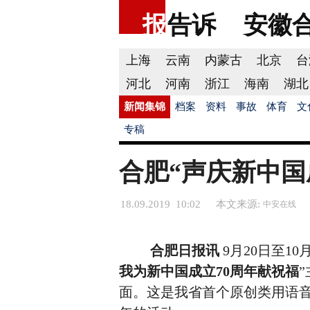
报
告诉
安徽
上海
云南
内蒙古
北京
台
河北
河南
浙江
海南
湖北
新闻集锦
档案
资料
事故
体育
文
专稿
合肥“声庆新中国
18.09.2019 10:02
本文来源:
中安在线
合肥日报讯
9月20日至10
我为新中国成立70周年献祝福
面。这是我省首个原创类用语音