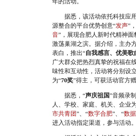
年的活动。
据悉，该活动依托科技应用
源整合的平台优势创意“
发声
”
音
”，展现合肥人新时代精神面
激荡巢湖之滨。据介绍，主办方
表白，推出“
自我感言、优美歌
广大群众把热烈真挚的祝福在线
味性和互动性，活动将分别设立
为“
70奖
”得主，可获活动官方赠
据悉，“
声庆祖国
”音频录
人、学校、家庭、机关、企业为
市共青团
”、“
数字合肥
”、“
数据
进入活动指定渠道，参与活动