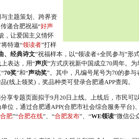
与主题策划、跨界资
，传递合肥祝福“
好声
貌，让爱国主义情怀
将特邀“
领读者
”打样
曲、经典诗文
”祝福样本，以“领读者+全民参与”形
上表达，用“
声庆
”方式庆祝新中国成立70周年。为
“
70奖
”和“
声动奖
”。其中，凡编号尾号为70的参与
品(线上领奖)，奖品种类可登录合肥通APP查阅。
制分享专题页面拟于9月20日上线。上线后，市民可
单位，通过合肥通APP(合肥市社会综合服务平台)、
合肥
”“
合肥在线
”、“
合肥发布
”、“
WE领读
”微信公
。