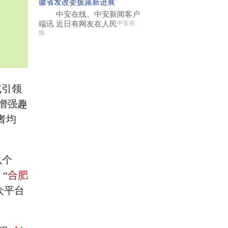
徽省发改委披露新进展
中安在线、中安新闻客户
端讯 近日有网友在人民
中安在
线
式引领
增强趣
者均
以个
“
合肥
众平台