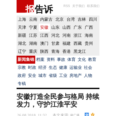
报
告诉
RSS
关于我们
联系我们
上海
云南
内蒙古
北京
台湾
吉林
四川
天津
宁夏
安徽
山东
山西
广东
广西
新疆
江苏
江西
河北
河南
浙江
海南
湖北
湖南
澳门
甘肃
福建
西藏
贵州
辽宁
重庆
陕西
青海
香港
黑龙江
新闻集锦
档案
资料
事故
体育
文化
教育
宗教
时政
经济
生态
健康
运输业
社会
政府
安全
城市
省级
工业
房地产
人物
专稿
安徽打造全民参与格局 持续
发力，守护江淮平安
26.08.2018 11:32
本文来源:
徽广播