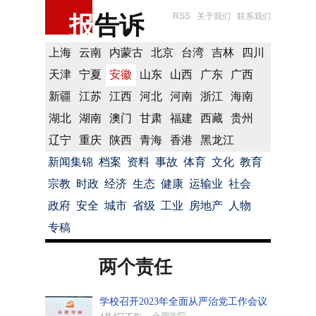
报
告诉
RSS
关于我们
联系我们
上海
云南
内蒙古
北京
台湾
吉林
四川
天津
宁夏
安徽
山东
山西
广东
广西
新疆
江苏
江西
河北
河南
浙江
海南
湖北
湖南
澳门
甘肃
福建
西藏
贵州
辽宁
重庆
陕西
青海
香港
黑龙江
新闻集锦
档案
资料
事故
体育
文化
教育
宗教
时政
经济
生态
健康
运输业
社会
政府
安全
城市
省级
工业
房地产
人物
专稿
两个责任
学校召开2023年全面从严治党工作会议