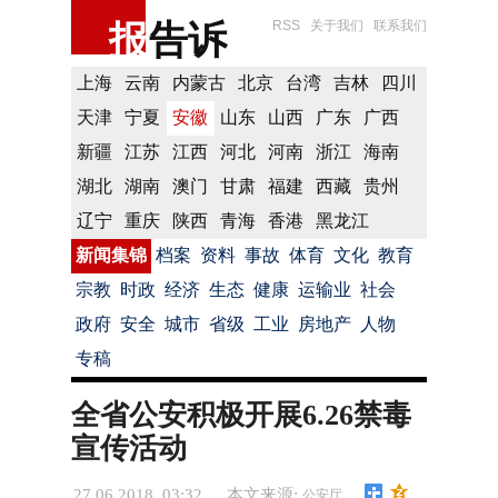
报
告诉
RSS
关于我们
联系我们
上海
云南
内蒙古
北京
台湾
吉林
四川
天津
宁夏
安徽
山东
山西
广东
广西
新疆
江苏
江西
河北
河南
浙江
海南
湖北
湖南
澳门
甘肃
福建
西藏
贵州
辽宁
重庆
陕西
青海
香港
黑龙江
新闻集锦
档案
资料
事故
体育
文化
教育
宗教
时政
经济
生态
健康
运输业
社会
政府
安全
城市
省级
工业
房地产
人物
专稿
全省公安积极开展6.26禁毒
宣传活动
27.06.2018 03:32
本文来源:
公安厅