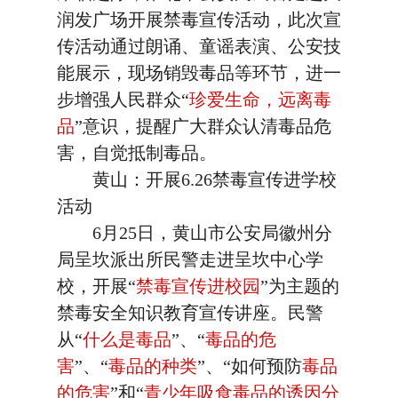
润发广场开展禁毒宣传活动，此次宣
传活动通过朗诵、童谣表演、公安技
能展示，现场销毁毒品等环节，进一
步增强人民群众“
珍爱生命，远离毒
品
”意识，提醒广大群众认清毒品危
害，自觉抵制毒品。
黄山：开展6.26禁毒宣传进学校
活动
6月25日，黄山市公安局徽州分
局呈坎派出所民警走进呈坎中心学
校，开展“
禁毒宣传进校园
”为主题的
禁毒安全知识教育宣传讲座。民警
从“
什么是毒品
”、“
毒品的危
害
”、“
毒品的种类
”、“如何预防
毒品
的危害
”和“
青少年吸食毒品的诱因分