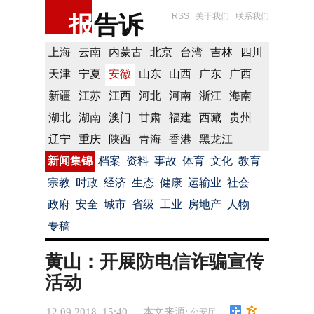
报
告诉
RSS
关于我们
联系我们
上海
云南
内蒙古
北京
台湾
吉林
四川
天津
宁夏
安徽
山东
山西
广东
广西
新疆
江苏
江西
河北
河南
浙江
海南
湖北
湖南
澳门
甘肃
福建
西藏
贵州
辽宁
重庆
陕西
青海
香港
黑龙江
新闻集锦
档案
资料
事故
体育
文化
教育
宗教
时政
经济
生态
健康
运输业
社会
政府
安全
城市
省级
工业
房地产
人物
专稿
黄山：开展防电信诈骗宣传
活动
12.09.2018 15:40
本文来源:
公安厅