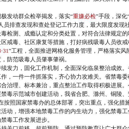
发动群众检举揭发，落实“
重嫌必检
”手段，深化
毒人员排查发现和查处登记工作力度，最大限度发现
吸毒检测、成瘾认定和分类处置，对符合法律规定的
社区戒毒、社区康复等措施，打好病残吸毒人员收戒
8·31
”工程，全面推进网格化服务管理，严格落实风
度，防范吸毒人员肇事肇祸。
发力，固化工作机制，全面深化临泉整治成效。
工作，一件一件抓落实，齐心协力攻难关。省禁毒委
综合治理、标本兼治，重点整治工作取得积极进展。
展禁毒示范城市创建活动，我省合肥、滁州、铜陵、
正在按照国家禁毒办的总体部署，突出重点，强化措
建活动，增强本地禁毒工作的内生动力，强化禁毒工
动禁毒工作发展进步。
关口前移、超前预防，通过预防教育让广大群众