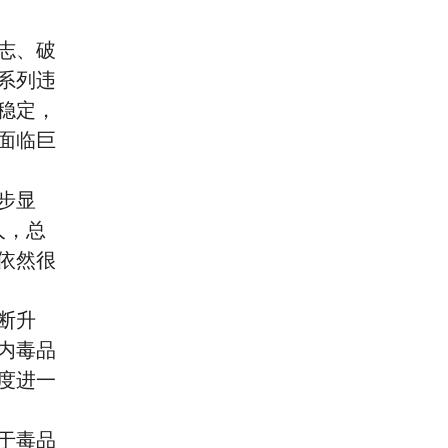
志、破
系列违
稳定，
面临巨
步显
人，总
依然很
断升
内毒品
度进一
于毒品