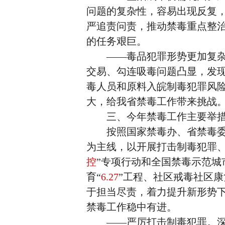
问题的复杂性，容易出现反复
严追责问责，推动禁毒重点整
的任务艰巨。
——毒品犯罪形势更加复杂。
交易、勾连吸毒问题凸显，发
毒人员和原料入皖制毒犯罪风
大，给我省禁毒工作带来挑战
三、今年禁毒工作主要举
按照国家禁毒办、省禁毒委和
为主线，以开展打击制毒犯罪、
控
”专项行动和全国禁毒示范
育“
6.27
”工程、社区戒毒社区康
于担当尽责，着力提升新形势
禁毒工作稳中有进。
——严厉打击制毒犯罪。深入