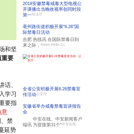
2018安徽禁毒戒毒大型电视公
开课播出当晚收视率创同时段
第一
司法厅
亳州路街道积极开展“6.26”国
际禁毒日活动
合肥 热线讯 在国际禁毒日到
来之际，
News.Hefei.Cc
场和坚
项重要
讲话、
全省公安积极开展6.26禁毒宣
入学习
传活动
公安厅
重要指
安徽省举办戒毒禁毒宣讲报告
施意
会
中安在线、中安新闻客户
制、禁
端讯 为迎接第31个“
中安在线
蔓延势