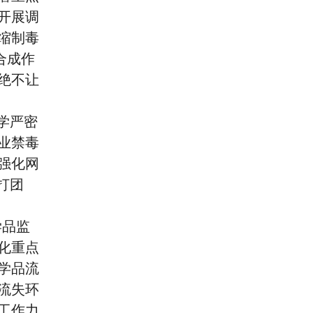
开展调
缩制毒
合成作
绝不让
学严密
业禁毒
强化网
打团
学品监
化重点
学品流
流失环
工作力