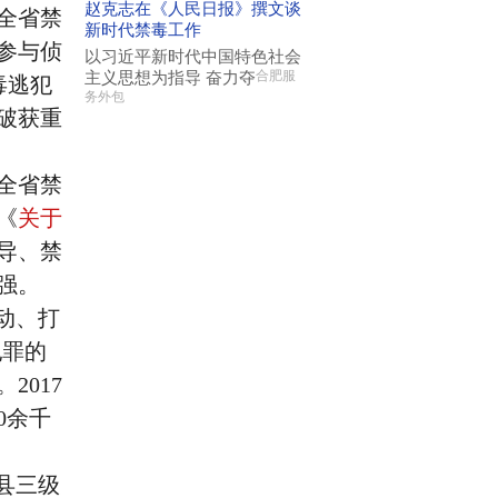
赵克志在《人民日报》撰文谈
全省禁
新时代禁毒工作
参与侦
以习近平新时代中国特色社会
主义思想为指导 奋力夺
合肥服
毒逃犯
务外包
破获重
全省禁
《
关于
导、禁
强。
动、打
犯罪的
017
0余千
县三级