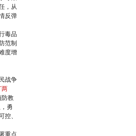
任，从
情反弹
行毒品
防范制
难度增
民战争
打两
预防教
患，勇
可控、
署重点