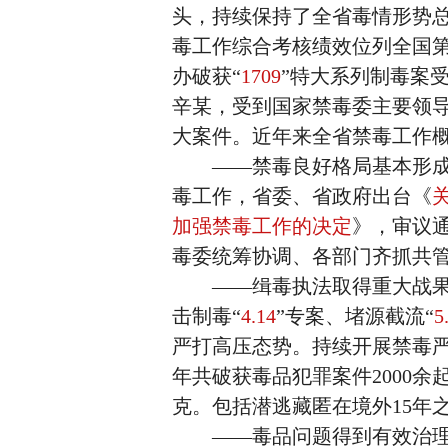
头，持续保持了全省毒情形势总
毒工作综合考核绩效位列全国第
办破获“
1709
”特大系列制毒案
辛某，受到国家禁毒委主要领
大案件。近年来全省禁毒工作
——禁毒良好格局基本形成。
毒工作，省委、省政府出台《
加强禁毒工作的决定
》，审议
毒委统筹协调、各部门齐抓共
——缉毒执法取得重大战果
击制毒“
4.14
”专案、堵源截流“
5
严打高压态势。持续开展禁毒严
年共破获毒品犯罪案件2000余
克。包括潜逃藏匿在境外15年
——毒品问题得到有效治理