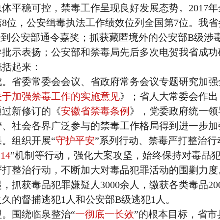
体平稳可控，禁毒工作呈现良好发展态势。2017年
8位，公安缉毒执法工作绩效位列全国第7位。我省
受到公安部通令嘉奖；抓获藏匿境外的公安部B级涉
导批示表扬；公安部和禁毒局先后多次电贺我省成功
概括起来：
省委常委会会议、省政府常务会议专题研究加强
关于加强禁毒工作的实施意见
》；省人大常委会作出
通过新修订的《
安徽省禁毒条例
》，党委政府统一领
管、社会各界广泛参与的禁毒工作格局得到进一步加
。组织开展“
守护平安
”系列行动、禁毒严打整治行
.14
”机制等行动，强化大案攻坚，始终保持对毒品
打整治行动，不断加大对毒品犯罪活动的围剿力度。2
起，抓获毒品犯罪嫌疑人3000余人，缴获各类毒品20
之久的督捕逃犯1人和公安部B级逃犯1人。
。围绕临泉整治“
一彻底一长效
”的根本目标，省市