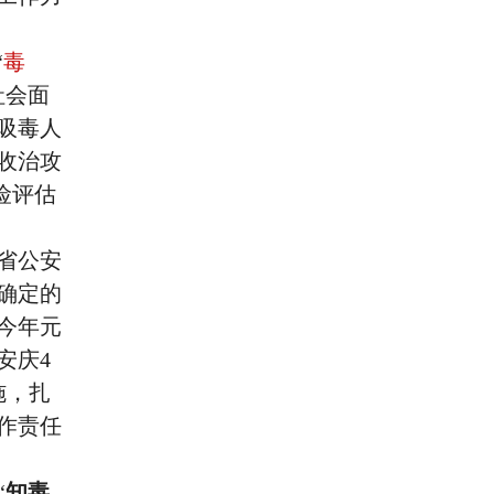
“
毒
社会面
吸毒人
收治攻
险评估
省公安
确定的
今年元
安庆4
施，扎
作责任
“
知毒