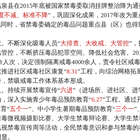
泉县在2015年底被国家禁毒委取消挂牌整治降为通
度不减、标准不降
”，巩固深化成果，2017年改为重
此同时，省禁毒委确定的毒品问题重点县（区）也得
。不断深化吸毒人员“
大排查、大收戒、大管控
”
管控，不断挤压毒品犯罪空间、降低社会危害。201
余人次，决定强制隔离戒毒4000余人，责令社区戒毒3
实推进社区戒毒社区康复“
8.31
”工程，向综治网格拓
善，禁吸戒毒工作体系基本形成。
。持续开展禁毒宣传“
六进
”（进场所、进社区、进
，深入实施青少年毒品预防教育“
6.27
”工程。通过
育“
五个一
”、中小学生暑期毒品预防教育“
三个一
”
禁毒微视频摄影比赛、大学生禁毒辩论赛、大学生禁
电视禁毒宣传周等活动，全民禁毒意识和参与禁毒的
明显。