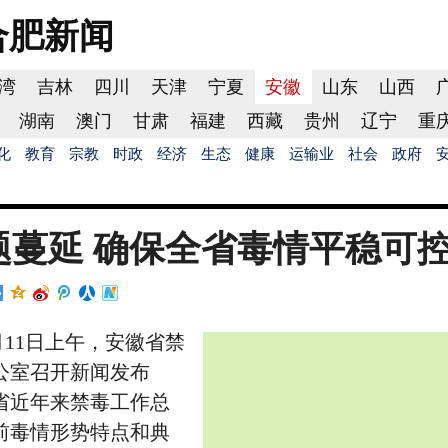
合肥
新闻
湾
吉林
四川
天津
宁夏
安徽
山东
山西
湖南
澳门
甘肃
福建
西藏
贵州
辽宁
重
化
教育
宗教
时政
经济
生态
健康
运输业
社会
政府
题蔓延 确保全省毒情平稳可
日上午，安徽省禁
公室召开新闻发布
省近年来禁毒工作总
前毒情形势特点和典