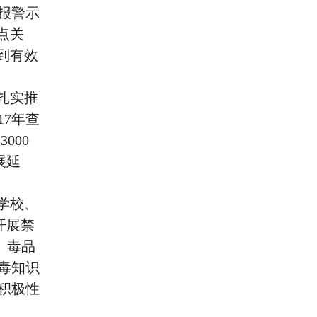
报警示
点关
到有效
，扎实推
7年查
000
展延
学校、
开展禁
、毒品
毒知识
积极性