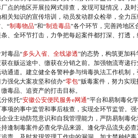
毒厂点的地区开展拉网式排查，发现可疑情况，及时
动相关知识的宣传培训，动员发动群众检举，全力压
”、“
制毒物品
”和“
制造毒品
”各个环节，完善跨地区
链条、全环节打击，力争把每起案件都打深、打透，
对毒品“
多头入省、全线渗透
”的态势，构筑更加科
查获在贩运途中、缴获在分销之前。加强物流寄递行
活动通道。建立健全各警种参与缉毒执法工作机制，
力强化大案攻坚和侦办“
零包
”贩毒案件，努力实现
、缴毒品、追资产的打击目标。
分依托“
安徽公安便民服务e网通
”平台和易制毒化
可事项的事中监管和事后核查，实现全环节监管。强
强企业主动防范意识和自我管理能力，严防易制毒化
坚持逢制毒案件必查化学品来源、逢化学品流失必查
查追责，及时发现管理工作中的漏洞。加大禁种铲毒