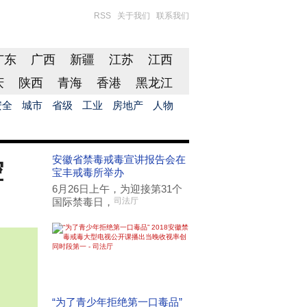
RSS
关于我们
联系我们
广东
广西
新疆
江苏
江西
庆
陕西
青海
香港
黑龙江
安全
城市
省级
工业
房地产
人物
安徽省禁毒戒毒宣讲报告会在
控
宝丰戒毒所举办
6月26日上午，为迎接第31个
国际禁毒日，
司法厅
“为了青少年拒绝第一口毒品”