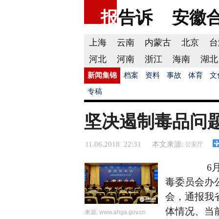
报
告诉
安徽
上海
云南
内蒙古
北京
台
河北
河南
浙江
海南
湖北
新闻集锦
档案
资料
事故
体育
文
专稿
坚决遏制毒品问
11.06.2018 22:31
本文来源:
公安厅
6月11
毒委员会办
会，通报我
体情况、当
来源:
www.ahga.gov.cn