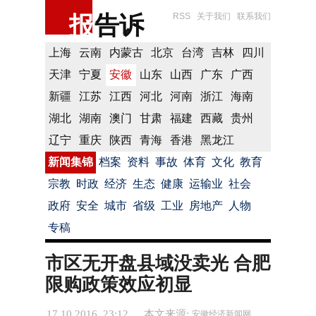
报
告诉
RSS
关于我们
联系我们
上海
云南
内蒙古
北京
台湾
吉林
四川
天津
宁夏
安徽
山东
山西
广东
广西
新疆
江苏
江西
河北
河南
浙江
海南
湖北
湖南
澳门
甘肃
福建
西藏
贵州
辽宁
重庆
陕西
青海
香港
黑龙江
新闻集锦
档案
资料
事故
体育
文化
教育
宗教
时政
经济
生态
健康
运输业
社会
政府
安全
城市
省级
工业
房地产
人物
专稿
市区无开盘县域没卖光 合肥
限购政策效应初显
17.10.2016 23:12
本文来源:
安徽经济新闻网