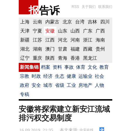
报
告诉
RSS
关于我们
联系我们
上海
云南
内蒙古
北京
台湾
吉林
四川
天津
宁夏
安徽
山东
山西
广东
广西
新疆
江苏
江西
河北
河南
浙江
海南
湖北
湖南
澳门
甘肃
福建
西藏
贵州
辽宁
重庆
陕西
青海
香港
黑龙江
新闻集锦
档案
资料
事故
体育
文化
教育
宗教
时政
经济
生态
健康
运输业
社会
政府
安全
城市
省级
工业
房地产
人物
专稿
安徽将探索建立新安江流域
排污权交易制度
16.09.2019 21:35
本文来源:
中安在线