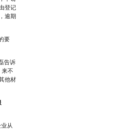
由登记
，逾期
的要
磊告诉
，来不
其他材
服
企业从