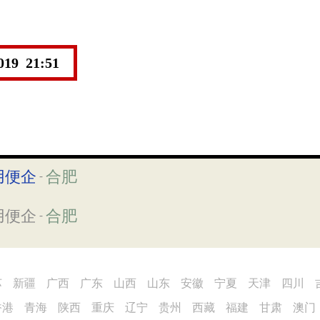
2019 21:51
用便企
合肥
-
用便企
合肥
-
苏
新疆
广西
广东
山西
山东
安徽
宁夏
天津
四川
香港
青海
陕西
重庆
辽宁
贵州
西藏
福建
甘肃
澳门