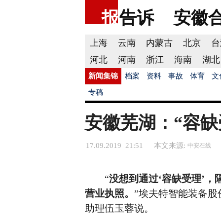
报
告诉
安徽
上海
云南
内蒙古
北京
台
河北
河南
浙江
海南
湖北
新闻集锦
档案
资料
事故
体育
文
专稿
安徽芜湖：“容缺
17.09.2019 21:51
本文来源:
中安在线
“
没想到通过‘容缺受理’，
营业执照。
”埃夫特智能装备股
助理伍玉蓉说。