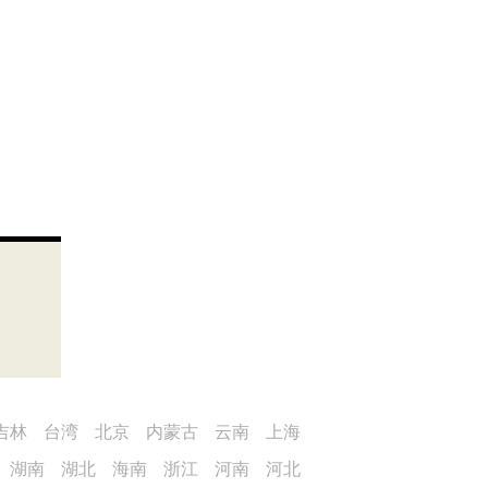
吉林
台湾
北京
内蒙古
云南
上海
湖南
湖北
海南
浙江
河南
河北