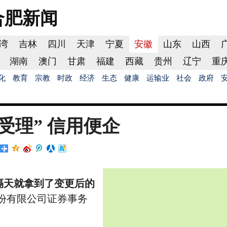
合肥
新闻
湾
吉林
四川
天津
宁夏
安徽
山东
山西
湖南
澳门
甘肃
福建
西藏
贵州
辽宁
重
化
教育
宗教
时政
经济
生态
健康
运输业
社会
政府
受理” 信用便企
隔天就拿到了变更后的
份有限公司证券事务