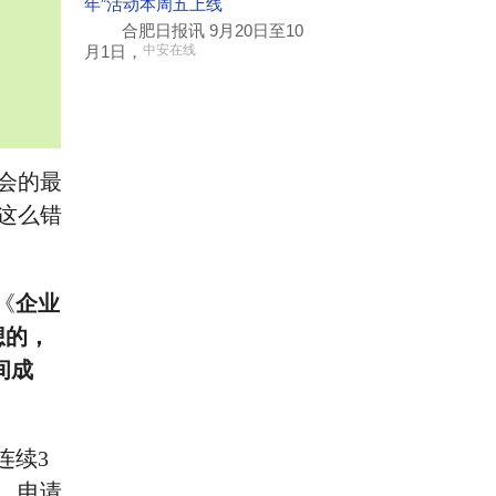
年”活动本周五上线
合肥日报讯 9月20日至10
月1日，
中安在线
会的最
这么错
《
企业
想的，
间成
连续3
，申请