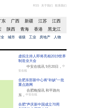
RSS
关于我们
联系我们
广东
广西
新疆
江苏
江西
庆
陕西
青海
香港
黑龙江
安全
城市
省级
工业
房地产
人物
虚拟主持人即将亮相2019世界
制造业大会
中安在线讯 9月20日，
中
安在线
合肥东部新中心将“补缺”一批
重点路网
合肥晚报讯 和平路向
东，
中安在线
合肥“声庆新中国成立70周