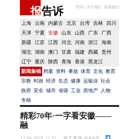
报
告诉
RSS
关于我们
联系我们
上海
云南
内蒙古
北京
台湾
吉林
四川
天津
宁夏
安徽
山东
山西
广东
广西
新疆
江苏
江西
河北
河南
浙江
海南
湖北
湖南
澳门
甘肃
福建
西藏
贵州
辽宁
重庆
陕西
青海
香港
黑龙江
新闻集锦
档案
资料
事故
体育
文化
教育
宗教
时政
经济
生态
健康
运输业
社会
政府
安全
城市
省级
工业
房地产
人物
专稿
精彩70年·一字看安徽——
融
17.09.2019 21:51
本文来源:
中安在线