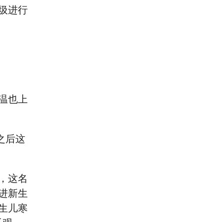
圾进行
温也上
之后这
日，这名
进新生
生儿寒