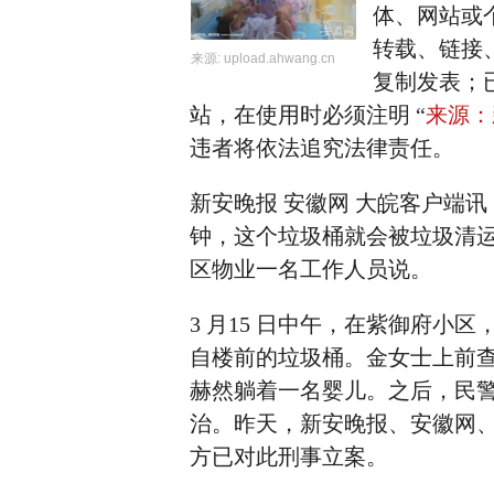
体、网站或
转载、链接
来源:
upload.ahwang.cn
复制发表；
站，在使用时必须注明 “
来源：
违者将依法追究法律责任。
新安晚报 安徽网 大皖客户端讯
钟，这个垃圾桶就会被垃圾清
区物业一名工作人员说。
3 月15 日中午，在紫御府小
自楼前的垃圾桶。金女士上前
赫然躺着一名婴儿。之后，民警
治。昨天，新安晚报、安徽网
方已对此刑事立案。