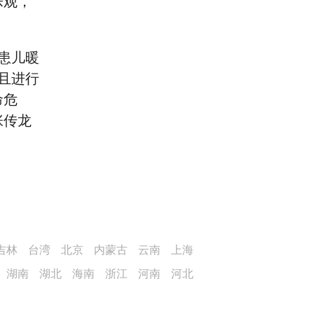
乐观，
患儿暖
且进行
命危
张传龙
吉林
台湾
北京
内蒙古
云南
上海
湖南
湖北
海南
浙江
河南
河北