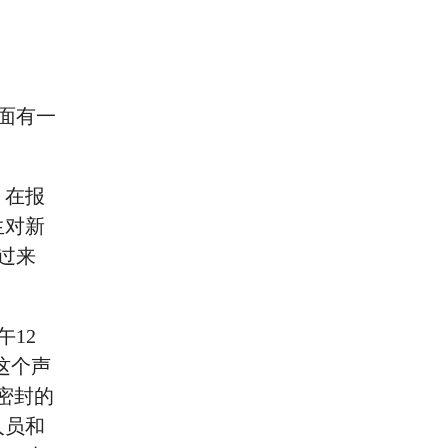
面有一
。在报
生对新
过来
12
这个声
密封的
人员和