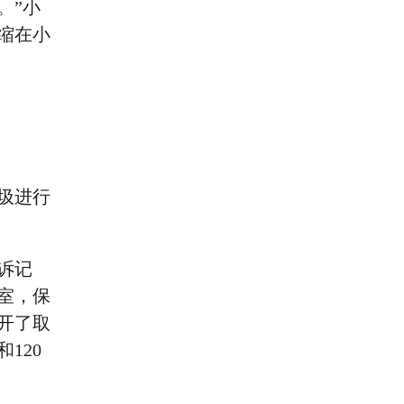
。”小
缩在小
圾进行
诉记
室，保
开了取
120