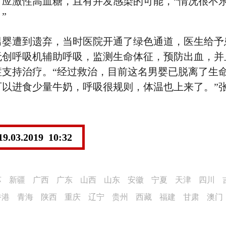
、应激性高血糖，且有并发感染的可能，“情况很不
”
男婴遭到遗弃，当时医院开通了绿色通道，医生给予
无创呼吸机辅助呼吸，监测生命体征，预防出血，并
支持治疗。“经过救治，目前这名男婴已脱离了生
可以进食少量牛奶，呼吸很规则，体温也上来了。”
19.03.2019 10:32
苏
新疆
广西
广东
山西
山东
安徽
宁夏
天津
四川
香港
青海
陕西
重庆
辽宁
贵州
西藏
福建
甘肃
澳门