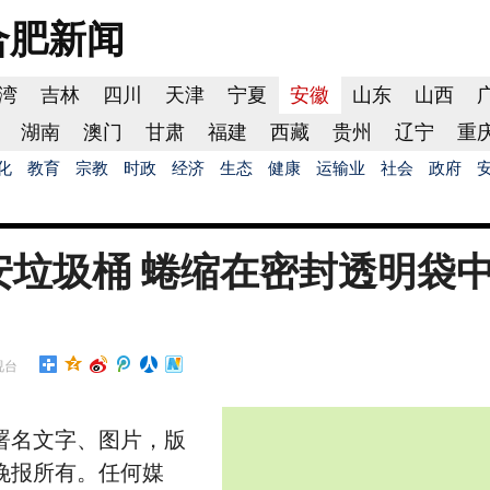
合肥
新闻
湾
吉林
四川
天津
宁夏
安徽
山东
山西
湖南
澳门
甘肃
福建
西藏
贵州
辽宁
重
化
教育
宗教
时政
经济
生态
健康
运输业
社会
政府
安垃圾桶 蜷缩在密封透明袋
视台
署名文字、图片，版
晚报所有。任何媒