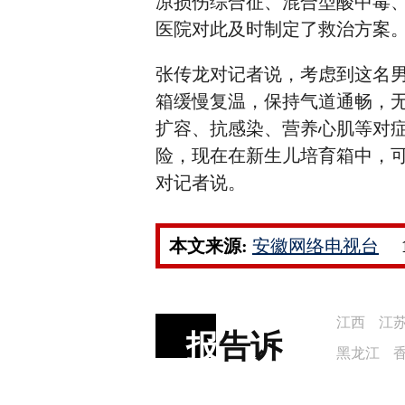
凉损伤综合征、混合型酸中毒
医院对此及时制定了救治方案。
张传龙对记者说，考虑到这名
箱缓慢复温，保持气道通畅，
扩容、抗感染、营养心肌等对症
险，现在在新生儿培育箱中，
对记者说。
本文来源:
安徽网络电视台
江西
江
报
告诉
黑龙江