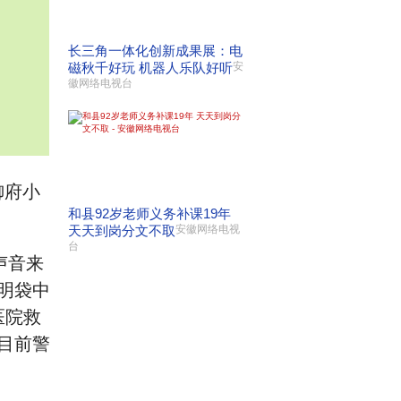
长三角一体化创新成果展：电
磁秋千好玩 机器人乐队好听
安
徽网络电视台
御府小
和县92岁老师义务补课19年
天天到岗分文不取
安徽网络电视
台
声音来
明袋中
医院救
目前警