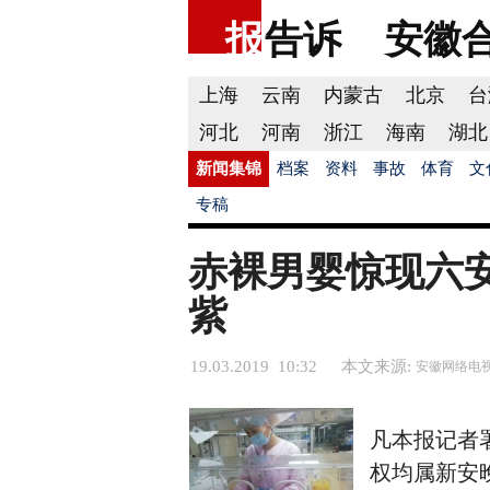
报
告诉
安徽
上海
云南
内蒙古
北京
台
河北
河南
浙江
海南
湖北
新闻集锦
档案
资料
事故
体育
文
专稿
赤裸男婴惊现六
紫
19.03.2019 10:32
本文来源:
安徽网络电
凡本报记者
权均属新安